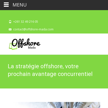
MENU
+261 32 49 216 05
contact@offshore-mada.com
La stratégie offshore, votre
prochain avantage concurrentiel