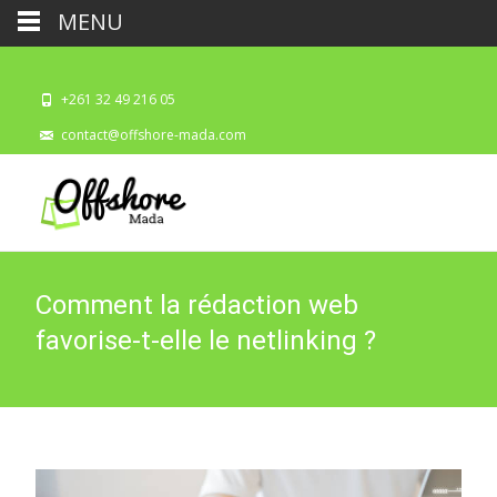
MENU
+261 32 49 216 05
contact@offshore-mada.com
Comment la rédaction web
favorise-t-elle le netlinking ?